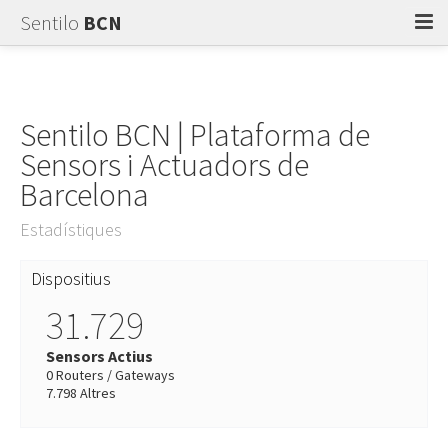
Sentilo
BCN
Quant a
Explorar
Sentilo BCN | Plataforma de
Sensors i Actuadors de
Suport
Barcelona
Accedir
Estadístiques
Dispositius
31.729
Sensors Actius
0 Routers / Gateways
7.798 Altres