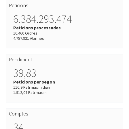
Peticions
6.384.293.474
Peticions processades
10.460 Ordres
4.757.921 Alarmes
Rendiment
39,83
Peticions per segon
116,9 Rati màxim diari
1.912,07 Rati màxim
Comptes
34