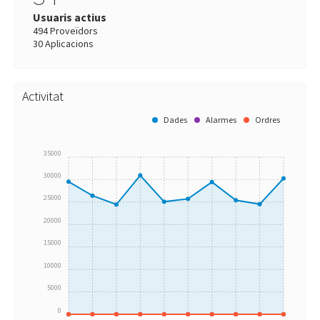
Usuaris actius
494 Proveïdors
30 Aplicacions
Activitat
Dades
Alarmes
Ordres
35000
30000
25000
20000
15000
10000
5000
0