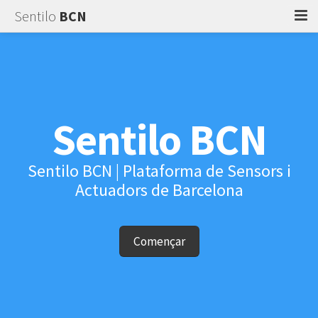
Sentilo
BCN
Quant a
Explorar
Suport
Sentilo
BCN
Accedir
Sentilo BCN | Plataforma de Sensors i
Actuadors de Barcelona
Començar