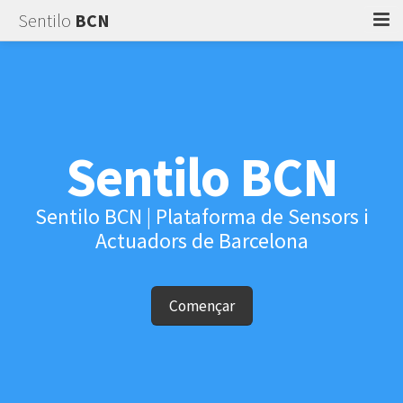
Sentilo
BCN
Quant a
Explorar
Suport
Sentilo
BCN
Accedir
Sentilo BCN | Plataforma de Sensors i
Actuadors de Barcelona
Començar